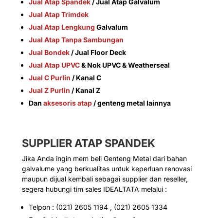
Jual Atap Spandek
/ Jual Atap Galvalum
Jual Atap Trimdek
Jual Atap Lengkung
Galvalum
Jual Atap Tanpa Sambungan
Jual Bondek
/ Jual Floor Deck
Jual Atap UPVC
& Nok UPVC & Weatherseal
Jual C Purlin
/ Kanal C
Jual Z Purlin
/ Kanal Z
Dan
aksesoris atap
/ genteng metal lainnya
SUPPLIER
ATAP SPANDEK
Jika Anda ingin mem beli Genteng Metal dari bahan
galvalume yang berkualitas untuk keperluan renovasi
maupun dijual kembali sebagai supplier dan reseller,
segera hubungi tim sales IDEALTATA melalui :
Telpon : (021) 2605 1194 , (021) 2605 1334