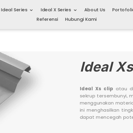
Ideal Series
Ideal X Series
About Us
Portofoli
Referensi
Hubungi Kami
Ideal
Xs
Ideal Xs clip
atau di
sekrup tersembunyi, m
menggunakan materi
ini menghasilkan ting
dapat mencegah pote