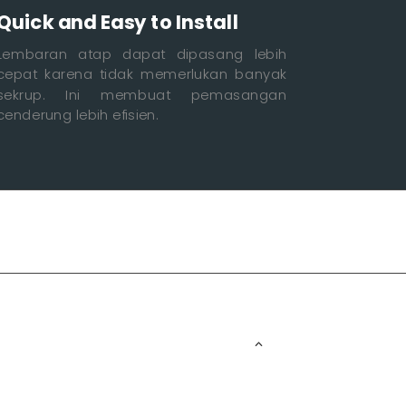
Quick and Easy to Install
Lembaran atap dapat dipasang lebih
cepat karena tidak memerlukan banyak
sekrup. Ini membuat pemasangan
cenderung lebih efisien.