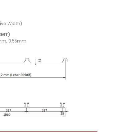
ive Width)
BMT)
mm, 0.55mm