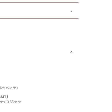
ive Width)
BMT)
mm, 0.55mm