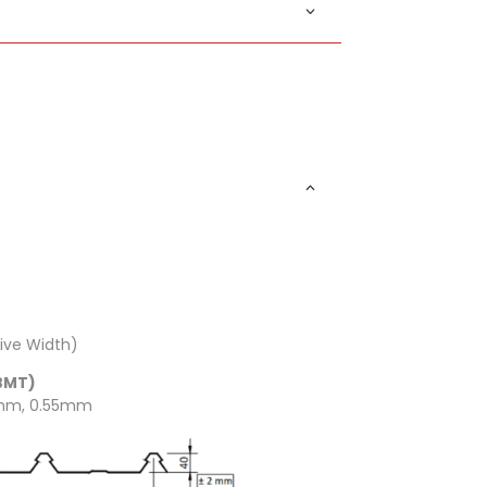
ive Width)
BMT)
mm, 0.55mm