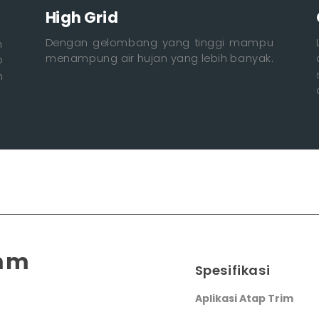
High Grid
Dengan gelombang yang tinggi mampu
m
menampung air hujan yang lebih banyak.
o
h
0mm
Spesifikasi
Aplikasi Atap Trim
dek