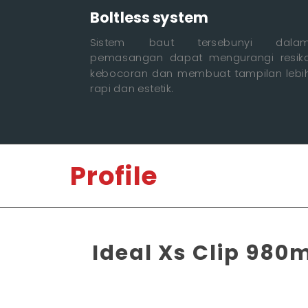
Boltless system
Sistem baut tersebunyi dala
pemasangan dapat mengurangi resik
kebocoran dan membuat tampilan lebi
rapi dan estetik.
Profile
Ideal Xs Clip 98