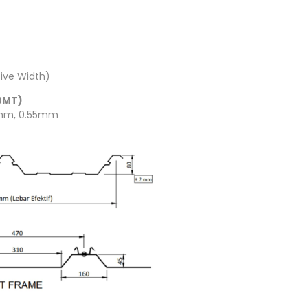
ive Width)
BMT)
mm, 0.55mm