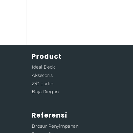
Product
Ideal Deck
Aksesoris
Z/C purlin
Baja Ringan
Referensi
Brosur Penyimpanan