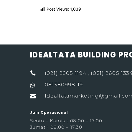
Post Views:
1,039
IDEALTATA BUILDING P

(021) 2605 1194 , (021) 2605 133
081380998119

Idealtatamarketing@gmail.co

Jam Operasional
Senin – Kamis : 08.00 – 17.00
Jumat : 08.00 – 17.30