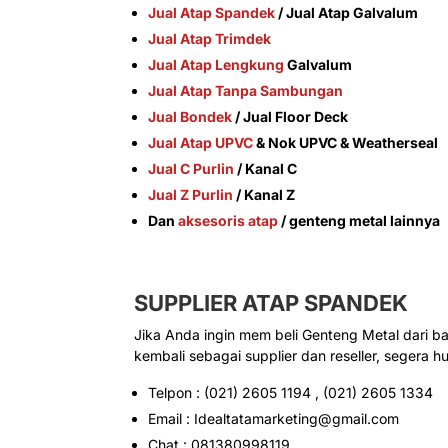
Jual Atap Spandek
/ Jual Atap Galvalum
Jual Atap Trimdek
Jual Atap Lengkung
Galvalum
Jual Atap Tanpa Sambungan
Jual Bondek
/ Jual Floor Deck
Jual Atap UPVC
& Nok UPVC & Weatherseal
Jual C Purlin
/ Kanal C
Jual Z Purlin
/ Kanal Z
Dan
aksesoris atap
/ genteng metal lainnya
SUPPLIER
ATAP SPANDEK
Jika Anda ingin mem beli Genteng Metal dari b
kembali sebagai supplier dan reseller, segera h
Telpon : (021) 2605 1194 , (021) 2605 1334
Email : Idealtatamarketing@gmail.com
Chat : 081380998119