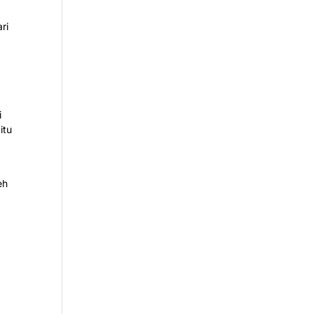
ri
i
itu
eh