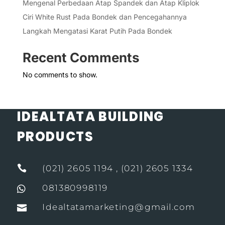
Mengenal Perbedaan Atap Spandek dan Atap Kliplok
Ciri White Rust Pada Bondek dan Pencegahannya
Langkah Mengatasi Karat Putih Pada Bondek
Recent Comments
No comments to show.
IDEALTATA BUILDING
PRODUCTS

(021) 2605 1194 , (021) 2605 1334
081380998119

Idealtatamarketing@gmail.com
