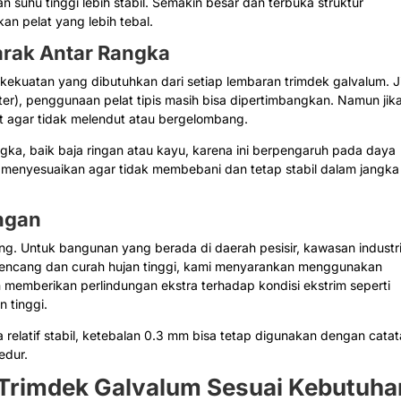
uhu tinggi lebih stabil. Semakin besar dan terbuka struktur
n pelat yang lebih tebal.
arak Antar Rangka
ekuatan yang dibutuhkan dari setiap lembaran trimdek galvalum. J
ter), penggunaan pelat tipis masih bisa dipertimbangkan. Namun jik
at agar tidak melendut atau bergelombang.
gka, baik baja ringan atau kayu, karena ini berpengaruh pada daya
us menyesuaikan agar tidak membebani dan tetap stabil dalam jangka
ungan
ng. Untuk bangunan yang berada di daerah pesisir, kawasan industri
n kencang dan curah hujan tinggi, kami menyarankan menggunakan
memberikan perlindungan ekstra terhadap kondisi ekstrim seperti
 tinggi.
relatif stabil, ketebalan 0.3 mm bisa tetap digunakan dengan cata
edur.
Trimdek Galvalum Sesuai Kebutuha