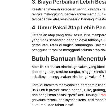
3. Biaya Perbaikan Lebih Bes
Kesalahan memilih ketebalan sering kali tidak t
rangka melengkung, perbaikannya membutuhka
tambahan ini jelas lebih besar dibanding investa
4. Umur Pakai Atap Lebih Pe
Ketebalan atap yang tidak sesuai bisa memperce
yang tidak sebanding dengan daya tahannya. Pe
getas, atau retak di bagian sambungan. Dalam ko
pengguna terpaksa mengganti seluruh atap dal
Butuh Bantuan Menentuk
Memilih ketebalan trimdek galvalum yang ideal
tipe bangunan, struktur rangka, hingga kondisi 
sebaiknya menggunakan trimdek galvalum 0.3 
Kami di Idealtata menyediakan beragam piliha
Baik untuk proyek rumah pribadi, ruko, guda
dan pengiriman sesuai spesifikasi.Hubungi
Prod
galvalum terbaik dan layanan konsultasi tanp
kuat, rapi, dan tahan lama!