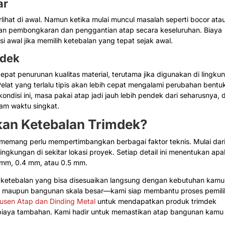
ar
erlihat di awal. Namun ketika mulai muncul masalah seperti bocor ata
n pembongkaran dan penggantian atap secara keseluruhan. Biaya
si awal jika memilih ketebalan yang tepat sejak awal.
ndek
pat penurunan kualitas material, terutama jika digunakan di lingku
lat yang terlalu tipis akan lebih cepat mengalami perubahan bentu
ndisi ini, masa pakai atap jadi jauh lebih pendek dari seharusnya, 
am waktu singkat.
an Ketebalan Trimdek?
 memang perlu mempertimbangkan berbagai faktor teknis. Mulai dar
lingkungan di sekitar lokasi proyek. Setiap detail ini menentukan ap
mm, 0.4 mm, atau 0.5 mm.
n ketebalan yang bisa disesuaikan langsung dengan kebutuhan kamu
ng, maupun bangunan skala besar—kami siap membantu proses pemil
usen Atap dan Dinding Metal
untuk mendapatkan produk trimdek
a biaya tambahan. Kami hadir untuk memastikan atap bangunan kamu