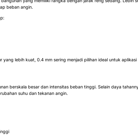
u bangunan yang memiliki rangka dengan jarak reng sedang. Lebih st
dap beban angin.
up:
yang lebih kuat, 0.4 mm sering menjadi pilihan ideal untuk aplikasi
nan berskala besar dan intensitas beban tinggi. Selain daya tahann
 perubahan suhu dan tekanan angin.
inggi