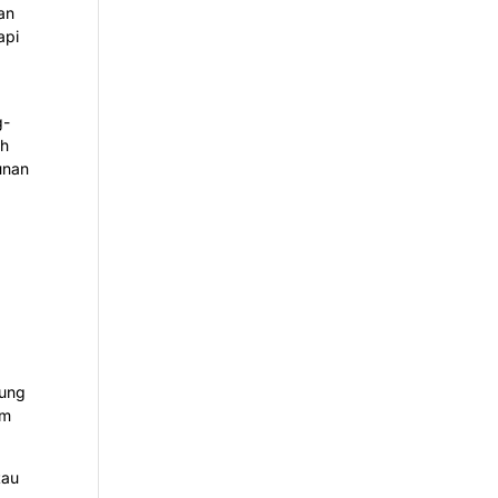
an
api
g-
ih
unan
n
gung
mm
tau