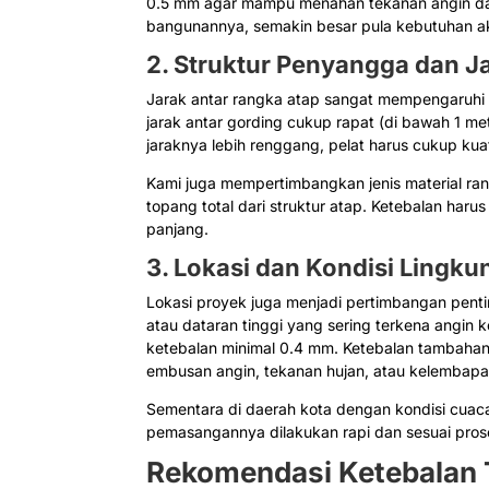
0.5 mm agar mampu menahan tekanan angin dan s
bangunannya, semakin besar pula kebutuhan aka
2. Struktur Penyangga dan J
Jarak antar rangka atap sangat mempengaruhi k
jarak antar gording cukup rapat (di bawah 1 me
jaraknya lebih renggang, pelat harus cukup ku
Kami juga mempertimbangkan jenis material ran
topang total dari struktur atap. Ketebalan har
panjang.
3. Lokasi dan Kondisi Lingk
Lokasi proyek juga menjadi pertimbangan penti
atau dataran tinggi yang sering terkena angi
ketebalan minimal 0.4 mm. Ketebalan tambahan 
embusan angin, tekanan hujan, atau kelembapan
Sementara di daerah kota dengan kondisi cuaca 
pemasangannya dilakukan rapi dan sesuai pros
Rekomendasi Ketebalan 