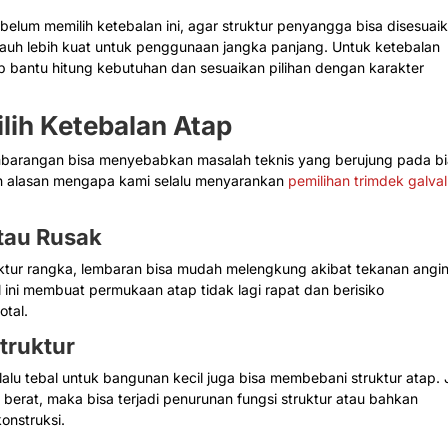
belum memilih ketebalan ini, agar struktur penyangga bisa disesuai
jauh lebih kuat untuk penggunaan jangka panjang. Untuk ketebalan
ap bantu hitung kebutuhan dan sesuaikan pilihan dengan karakter
ih Ketebalan Atap
embarangan bisa menyebabkan masalah teknis yang berujung pada b
ah alasan mengapa kami selalu menyarankan
pemilihan trimdek galva
tau Rusak
struktur rangka, lembaran bisa mudah melengkung akibat tekanan angi
l ini membuat permukaan atap tidak lagi rapat dan berisiko
tal.
truktur
alu tebal untuk bangunan kecil juga bisa membebani struktur atap. 
erat, maka bisa terjadi penurunan fungsi struktur atau bahkan
nstruksi.