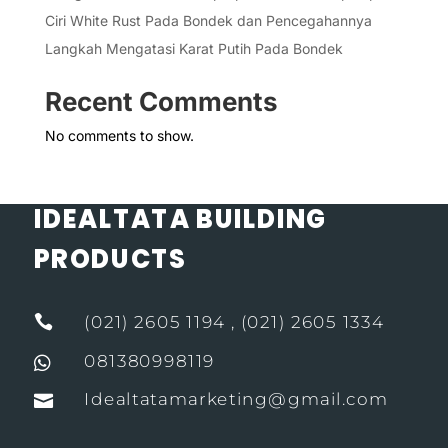
Ciri White Rust Pada Bondek dan Pencegahannya
Langkah Mengatasi Karat Putih Pada Bondek
Recent Comments
No comments to show.
IDEALTATA BUILDING
PRODUCTS

(021) 2605 1194 , (021) 2605 1334
081380998119

Idealtatamarketing@gmail.com
