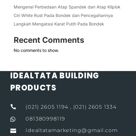
Mengenal Perbedaan Atap Spandek dan Atap Kliplok
Ciri White Rust Pada Bondek dan Pencegahannya
Langkah Mengatasi Karat Putih Pada Bondek
Recent Comments
No comments to show.
IDEALTATA BUILDING
PRODUCTS

(021) 2605 1194 , (021) 2605 1334
081380998119

Idealtatamarketing@gmail.com
