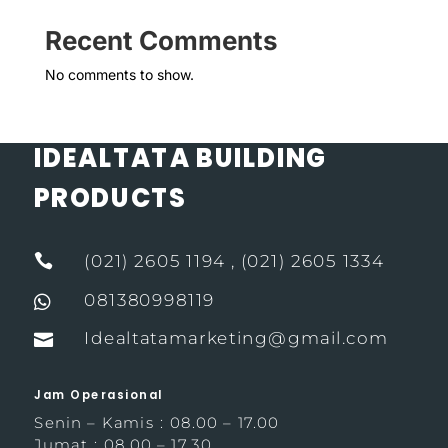
Recent Comments
No comments to show.
IDEALTATA BUILDING
PRODUCTS

(021) 2605 1194 , (021) 2605 1334
081380998119

Idealtatamarketing@gmail.com

Jam Operasional
Senin – Kamis : 08.00 – 17.00
Jumat : 08.00 – 17.30