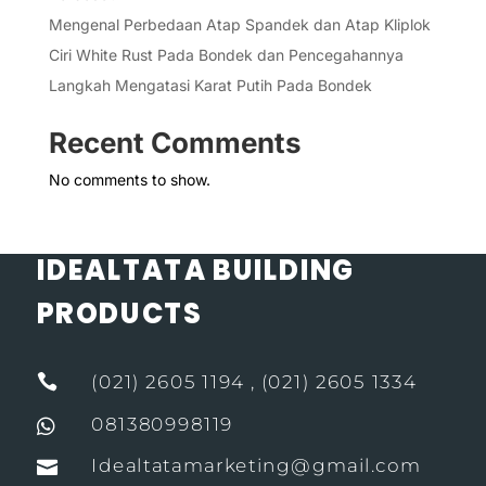
Mengenal Perbedaan Atap Spandek dan Atap Kliplok
Ciri White Rust Pada Bondek dan Pencegahannya
Langkah Mengatasi Karat Putih Pada Bondek
Recent Comments
No comments to show.
IDEALTATA BUILDING
PRODUCTS

(021) 2605 1194 , (021) 2605 1334
081380998119

Idealtatamarketing@gmail.com
