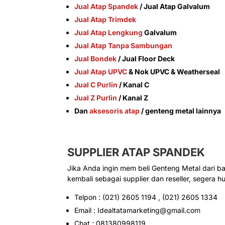
Jual Atap Spandek
/ Jual Atap Galvalum
Jual Atap Trimdek
Jual Atap Lengkung
Galvalum
Jual Atap Tanpa Sambungan
Jual Bondek
/ Jual Floor Deck
Jual Atap UPVC
& Nok UPVC & Weatherseal
Jual C Purlin
/ Kanal C
Jual Z Purlin
/ Kanal Z
Dan
aksesoris atap
/ genteng metal lainnya
SUPPLIER
ATAP SPANDEK
Jika Anda ingin mem beli Genteng Metal dari b
kembali sebagai supplier dan reseller, segera h
Telpon : (021) 2605 1194 , (021) 2605 1334
Email : Idealtatamarketing@gmail.com
Chat : 081380998119