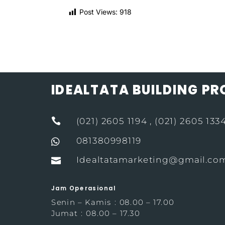
Post Views:
918
IDEALTATA BUILDING P

(021) 2605 1194 , (021) 2605 133
081380998119

Idealtatamarketing@gmail.co

Jam Operasional
Senin – Kamis : 08.00 – 17.00
Jumat : 08.00 – 17.30