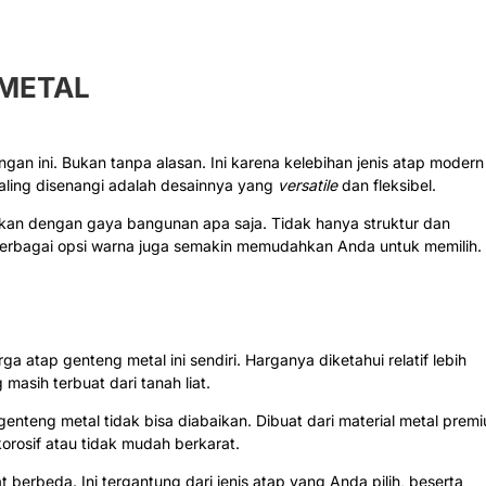
 METAL
an ini. Bukan tanpa alasan. Ini karena kelebihan jenis atap modern
 paling disenangi adalah desainnya yang
versatile
dan fleksibel.
nkan dengan gaya bangunan apa saja. Tidak hanya struktur dan
 berbagai opsi warna juga semakin memudahkan Anda untuk memilih.
a atap genteng metal ini sendiri. Harganya diketahui relatif lebih
masih terbuat dari tanah liat.
genteng metal tidak bisa diabaikan. Dibuat dari material metal prem
 korosif atau tidak mudah berkarat.
 berbeda. Ini tergantung dari jenis atap yang Anda pilih, beserta