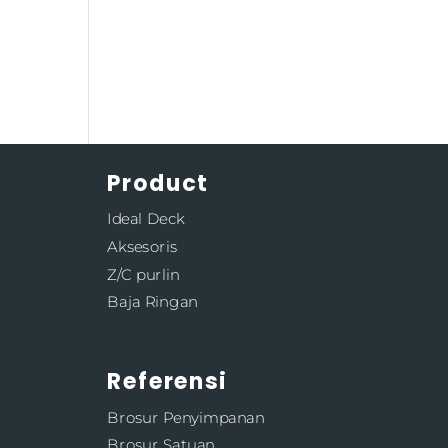
Product
Ideal Deck
Aksesoris
Z/C purlin
Baja Ringan
Referensi
Brosur Penyimpanan
Brosur Satuan