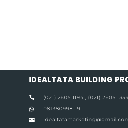
IDEALTATA BUILDING P

(021) 2605 1194 , (021) 2605 133
081380998119

Idealtatamarketing@gmail.co
