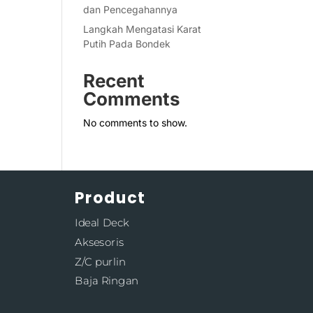
dan Pencegahannya
Langkah Mengatasi Karat
Putih Pada Bondek
Recent
Comments
No comments to show.
Product
Ideal Deck
Aksesoris
Z/C purlin
Baja Ringan