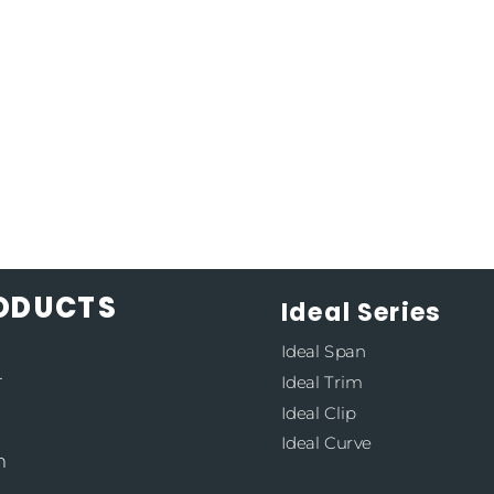
RODUCTS
Ideal Series
Ideal Span
4
Ideal Trim
Ideal Clip
Ideal Curve
m