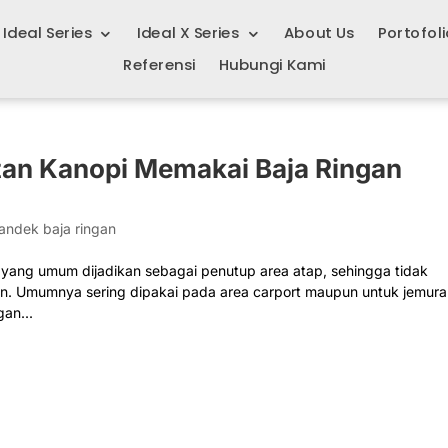
Ideal Series
Ideal X Series
About Us
Portofoli
Referensi
Hubungi Kami
an Kanopi Memakai Baja Ringan
andek baja ringan
yang umum dijadikan sebagai penutup area atap, sehingga tidak
an. Umumnya sering dipakai pada area carport maupun untuk jemura
an...