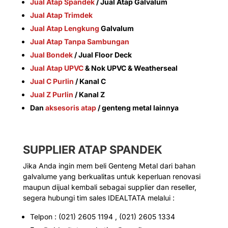
Jual Atap Spandek
/ Jual Atap Galvalum
Jual Atap Trimdek
Jual Atap Lengkung
Galvalum
Jual Atap Tanpa Sambungan
Jual Bondek
/ Jual Floor Deck
Jual Atap UPVC
& Nok UPVC & Weatherseal
Jual C Purlin
/ Kanal C
Jual Z Purlin
/ Kanal Z
Dan
aksesoris atap
/ genteng metal lainnya
SUPPLIER
ATAP SPANDEK
Jika Anda ingin mem beli Genteng Metal dari bahan
galvalume yang berkualitas untuk keperluan renovasi
maupun dijual kembali sebagai supplier dan reseller,
segera hubungi tim sales IDEALTATA melalui :
Telpon : (021) 2605 1194 , (021) 2605 1334