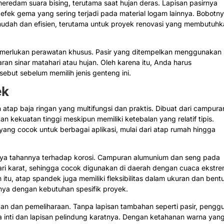
meredam suara bising, terutama saat hujan deras. Lapisan pasirnya
efek gema yang sering terjadi pada material logam lainnya. Bobotn
udah dan efisien, terutama untuk proyek renovasi yang membutuh
 memerlukan perawatan khusus. Pasir yang ditempelkan menggunakan
aran sinar matahari atau hujan. Oleh karena itu, Anda harus
ebut sebelum memilih jenis genteng ini.
ek
 atap baja ringan yang multifungsi dan praktis. Dibuat dari campura
an kekuatan tinggi meskipun memiliki ketebalan yang relatif tipis.
yang cocok untuk berbagai aplikasi, mulai dari atap rumah hingga
aya tahannya terhadap korosi. Campuran alumunium dan seng pada
dari karat, sehingga cocok digunakan di daerah dengan cuaca ekstr
itu, atap spandek juga memiliki fleksibilitas dalam ukuran dan bent
a dengan kebutuhan spesifik proyek.
n dan pemeliharaan. Tanpa lapisan tambahan seperti pasir, pengg
inti dan lapisan pelindung karatnya. Dengan ketahanan warna yan