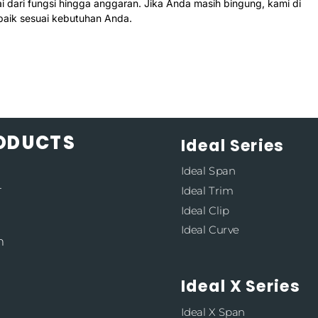
i dari fungsi hingga anggaran. Jika Anda masih bingung, kami di
baik sesuai kebutuhan Anda.
RODUCTS
Ideal Series
Ideal Span
4
Ideal Trim
Ideal Clip
Ideal Curve
m
Ideal X Series
Ideal X Span