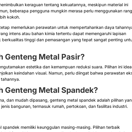
menimbulkan keraguan tentang kekuatannya, meskipun material ini
amun, beberapa pengguna mungkin merasa perlu menggunakan ran
bih kokoh.
ek tetap memerlukan perawatan untuk mempertahankan daya tahanny
yang intens atau bahan kimia tertentu dapat memengaruhi lapisan
uk berkualitas tinggi dan pemasangan yang tepat sangat penting unt
h Genteng Metal Pasir?
gutamakan estetika dan kemampuan reduksi suara. Pilihan ini idea
jolkan keindahan visual. Namun, perlu diingat bahwa perawatan ek
 tahannya.
h Genteng Metal Spandek?
lama, dan mudah dipasang, genteng metal spandek adalah pilihan ya
jenis bangunan, termasuk rumah, pertokoan, dan fasilitas industri.
 spandek memiliki keunggulan masing-masing. Pilihan terbaik