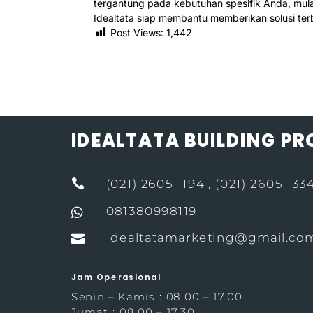
tergantung pada kebutuhan spesifik Anda, mula
Idealtata siap membantu memberikan solusi ter
Post Views:
1,442
IDEALTATA BUILDING P

(021) 2605 1194 , (021) 2605 133
081380998119

Idealtatamarketing@gmail.co

Jam Operasional
Senin – Kamis : 08.00 – 17.00
Jumat : 08.00 – 17.30