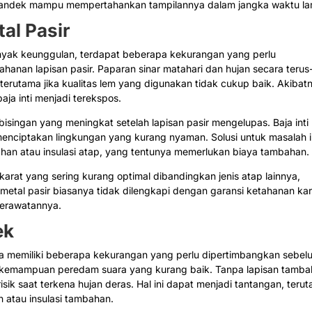
 spandek mampu mempertahankan tampilannya dalam jangka waktu l
al Pasir
yak keunggulan, terdapat beberapa kekurangan yang perlu
ahanan lapisan pasir. Paparan sinar matahari dan hujan secara terus
erutama jika kualitas lem yang digunakan tidak cukup baik. Akibat
ja inti menjadi terekspos.
kebisingan yang meningkat setelah lapisan pasir mengelupas. Baja inti
enciptakan lingkungan yang kurang nyaman. Solusi untuk masalah i
an atau insulasi atap, yang tentunya memerlukan biaya tambahan.
karat yang sering kurang optimal dibandingkan jenis atap lainnya,
 metal pasir biasanya tidak dilengkapi dengan garansi ketahanan kar
perawatannya.
ek
ga memiliki beberapa kekurangan yang perlu dipertimbangkan sebel
 kemampuan peredam suara yang kurang baik. Tanpa lapisan tamb
isik saat terkena hujan deras. Hal ini dapat menjadi tantangan, teru
 atau insulasi tambahan.