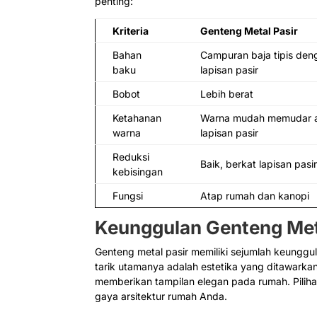
penting:
Kriteria
Genteng Metal Pasir
Bahan
Campuran baja tipis den
baku
lapisan pasir
Bobot
Lebih berat
Ketahanan
Warna mudah memudar a
warna
lapisan pasir
Reduksi
Baik, berkat lapisan pasi
kebisingan
Fungsi
Atap rumah dan kanopi
Keunggulan Genteng Met
Genteng metal pasir memiliki sejumlah keungg
tarik utamanya adalah estetika yang ditawarka
memberikan tampilan elegan pada rumah. Pili
gaya arsitektur rumah Anda.