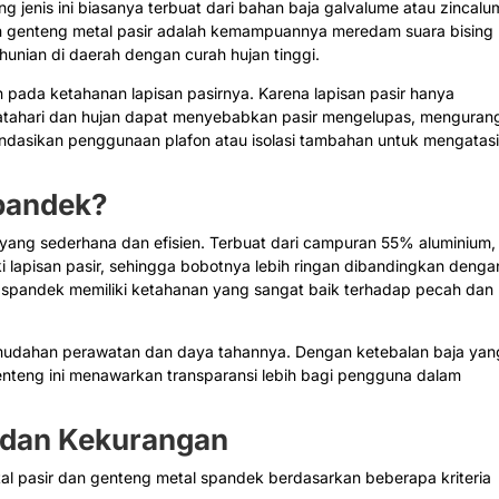
ng jenis ini biasanya terbuat dari bahan baja galvalume atau zincal
an genteng metal pasir adalah kemampuannya meredam suara bising
 hunian di daerah dengan curah hujan tinggi.
 pada ketahanan lapisan pasirnya. Karena lapisan pasir hanya
atahari dan hujan dapat menyebabkan pasir mengelupas, menguran
endasikan penggunaan plafon atau isolasi tambahan untuk mengatas
Spandek?
yang sederhana dan efisien. Terbuat dari campuran 55% aluminium,
ki lapisan pasir, sehingga bobotnya lebih ringan dibandingkan denga
al spandek memiliki ketahanan yang sangat baik terhadap pecah dan
mudahan perawatan dan daya tahannya. Dengan ketebalan baja yan
enteng ini menawarkan transparansi lebih bagi pengguna dalam
 dan Kekurangan
al pasir dan genteng metal spandek berdasarkan beberapa kriteria