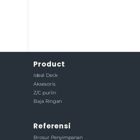
Product
Ideal Deck
Aksesoris
Z/C purlin
Baja Ringan
Referensi
Brosur Penyimpanan