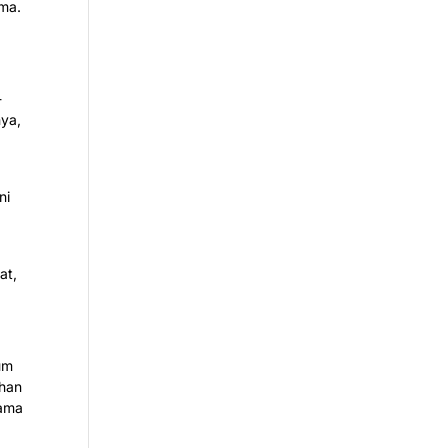
ama.
-
nya,
ni
at,
um
ahan
tama