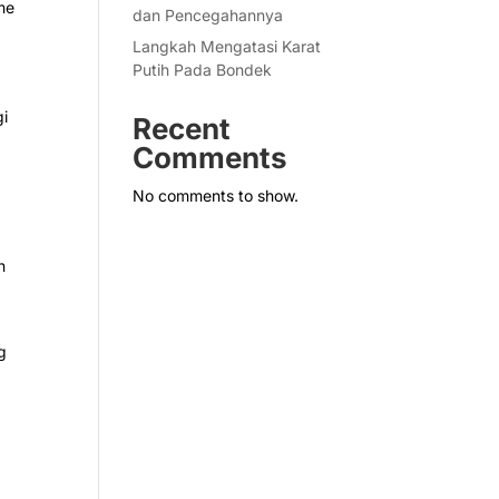
ume
dan Pencegahannya
Langkah Mengatasi Karat
Putih Pada Bondek
gi
Recent
i
Comments
No comments to show.
n
g