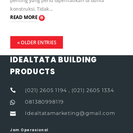
penting yang perlu diperhatikan di dunia
konstruksi. Tidak...
READ MORE
« OLDER ENTRIES
IDEALTATA BUILDING
PRODUCTS

(021) 2605 1194 , (021) 2605 1334
081380998119

Idealtatamarketing@gmail.com

Jam Operasional